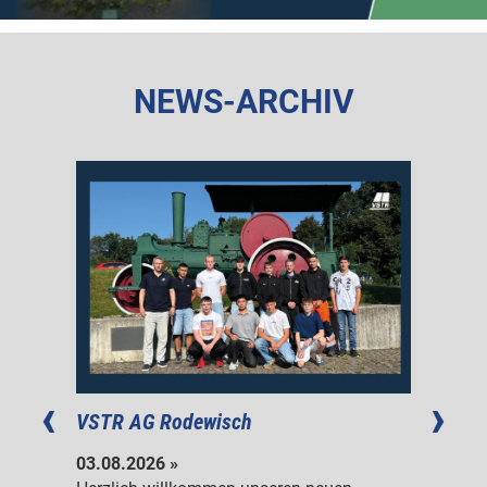
NEWS-ARCHIV
atz
VSTR AG Rodewisch
Verkeh
Kotter
03.08.2026 »