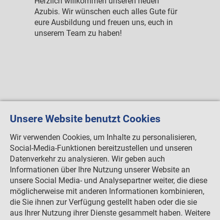
e am
Herzlich willkommen unseren neuen
30.04.
d
Azubis. Wir wünschen euch alles Gute für
Die ne
erden.
eure Ausbildung und freuen uns, euch in
wurde 
unserem Team zu haben!
freige
allen a
Zusamm
Unsere Website benutzt Cookies
Wir verwenden Cookies, um Inhalte zu personalisieren,
Social-Media-Funktionen bereitzustellen und unseren
Datenverkehr zu analysieren. Wir geben auch
Informationen über Ihre Nutzung unserer Website an
unsere Social Media- und Analysepartner weiter, die diese
möglicherweise mit anderen Informationen kombinieren,
die Sie ihnen zur Verfügung gestellt haben oder die sie
aus Ihrer Nutzung ihrer Dienste gesammelt haben. Weitere