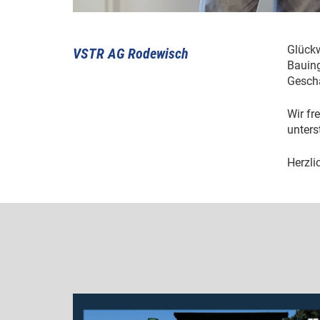
Glückw
VSTR AG Rodewisch
Bauin
Geschä
Wir fr
unters
Herzli