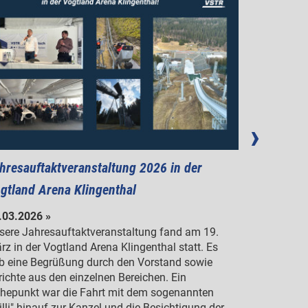
hresauftaktveranstaltung 2026 in der
News Wee
gtland Arena Klingenthal
11.03.2026
Danke an d
.03.2026 »
Einladung, 
sere Jahresauftaktveranstaltung fand am 19.
vielen neue
rz in der Vogtland Arena Klingenthal statt. Es
b eine Begrüßung durch den Vorstand sowie
richte aus den einzelnen Bereichen. Ein
hepunkt war die Fahrt mit dem sogenannten
illi" hinauf zur Kanzel und die Besichtigung der