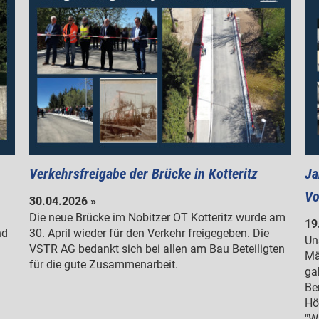
Verkehrsfreigabe der Brücke in Kotteritz
Ja
Vo
30.04.2026 »
Die neue Brücke im Nobitzer OT Kotteritz wurde am
19
nd
30. April wieder für den Verkehr freigegeben. Die
Un
VSTR AG bedankt sich bei allen am Bau Beteiligten
Mä
für die gute Zusammenarbeit.
ga
Be
Hö
"W