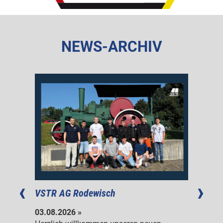
NEWS-ARCHIV
atz
VSTR AG Rodewisch
Verkeh
Kotter
03.08.2026 »