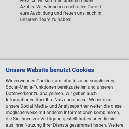
e am
Herzlich willkommen unseren neuen
30.04.
d
Azubis. Wir wünschen euch alles Gute für
Die ne
erden.
eure Ausbildung und freuen uns, euch in
wurde 
unserem Team zu haben!
freige
allen a
Zusamm
Unsere Website benutzt Cookies
Wir verwenden Cookies, um Inhalte zu personalisieren,
Social-Media-Funktionen bereitzustellen und unseren
Datenverkehr zu analysieren. Wir geben auch
Informationen über Ihre Nutzung unserer Website an
unsere Social Media- und Analysepartner weiter, die diese
möglicherweise mit anderen Informationen kombinieren,
die Sie ihnen zur Verfügung gestellt haben oder die sie
aus Ihrer Nutzung ihrer Dienste gesammelt haben. Weitere