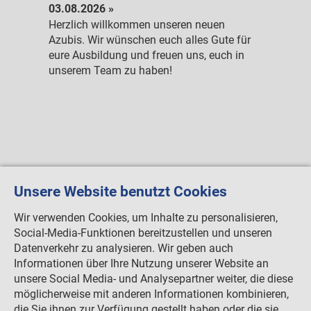
Kotter
03.08.2026 »
e am
Herzlich willkommen unseren neuen
30.04.
d
Azubis. Wir wünschen euch alles Gute für
Die ne
erden.
eure Ausbildung und freuen uns, euch in
wurde 
unserem Team zu haben!
freige
allen a
Zusamm
Unsere Website benutzt Cookies
Wir verwenden Cookies, um Inhalte zu personalisieren,
Social-Media-Funktionen bereitzustellen und unseren
Datenverkehr zu analysieren. Wir geben auch
Informationen über Ihre Nutzung unserer Website an
unsere Social Media- und Analysepartner weiter, die diese
möglicherweise mit anderen Informationen kombinieren,
die Sie ihnen zur Verfügung gestellt haben oder die sie