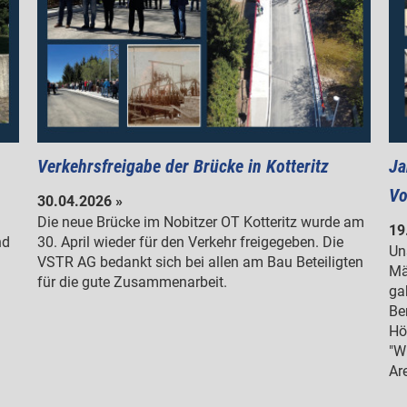
Verkehrsfreigabe der Brücke in Kotteritz
Ja
Vo
30.04.2026 »
Die neue Brücke im Nobitzer OT Kotteritz wurde am
19
nd
30. April wieder für den Verkehr freigegeben. Die
Un
VSTR AG bedankt sich bei allen am Bau Beteiligten
Mä
für die gute Zusammenarbeit.
ga
Be
Hö
"W
Ar