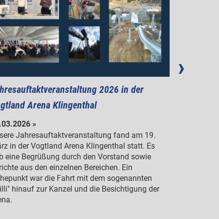
hresauftaktveranstaltung 2026 in der
News Wee
gtland Arena Klingenthal
11.03.2026
Danke an d
.03.2026 »
Einladung, 
sere Jahresauftaktveranstaltung fand am 19.
vielen neue
rz in der Vogtland Arena Klingenthal statt. Es
b eine Begrüßung durch den Vorstand sowie
richte aus den einzelnen Bereichen. Ein
hepunkt war die Fahrt mit dem sogenannten
illi" hinauf zur Kanzel und die Besichtigung der
ena.